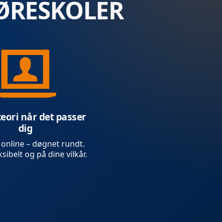
ØRESKOLER
teori når det passer
dig
 online – døgnet rundt.
sibelt og på dine vilkår.