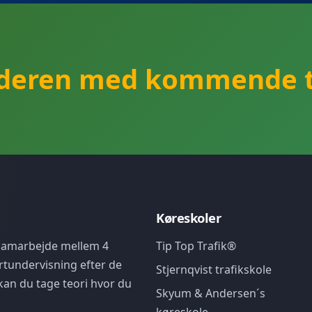
nderen med kommende t
Køreskoler
 samarbejde mellem 4
Tip Top Trafik®
rtundervisning efter de
Stjernqvist trafikskole
kan du tage teori hvor du
Skyum & Andersen´s