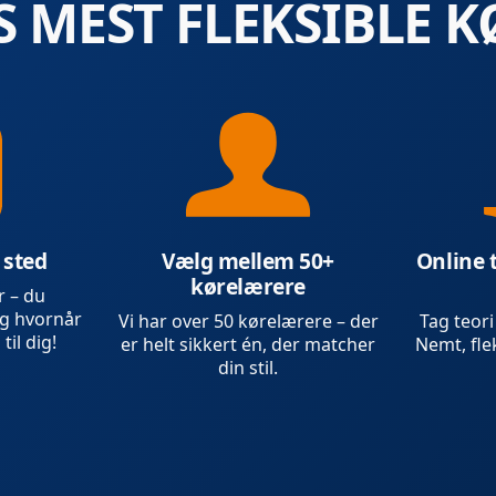
 MEST FLEKSIBLE K
 sted
Vælg mellem 50+
Online 
kørelærere
r – du
g hvornår
Vi har over 50 kørelærere – der
Tag teori
 til dig!
er helt sikkert én, der matcher
Nemt, flek
din stil.