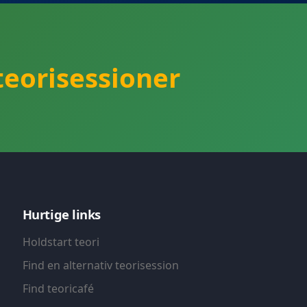
eorisessioner
Hurtige links
Holdstart teori
Find en alternativ teorisession
Find teoricafé