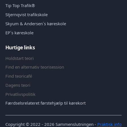
Tip Top Trafik®
Stjernqvist trafikskole
Skyum & Andersen´s køreskole
EP´s køreskole
Hurtige links
Holdstart teori
Find en alternativ teorisession
Find teoricafé
Dagens teori
Privatlivspolitik
Færdselsrelateret førstehjælp til kørekort
Copyright © 2022 - 2026
Sammenslutningen
-
Praktisk info