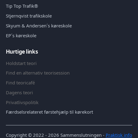
Tip Top Trafik®
Stjernqvist trafikskole
Skyum & Andersen´s køreskole
EP´s køreskole
Hurtige links
Holdstart teori
Find en alternativ teorisession
Find teoricafé
Dagens teori
Privatlivspolitik
Færdselsrelateret førstehjælp til kørekort
Copyright © 2022 - 2026
Sammenslutningen
-
Praktisk info