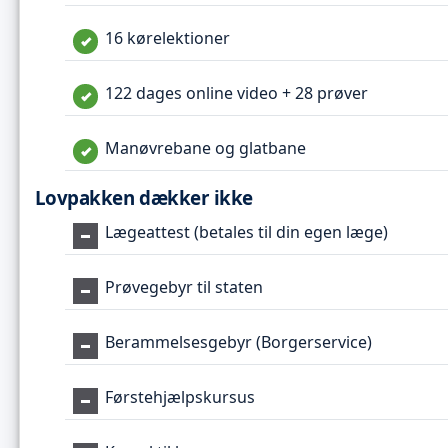
16 kørelektioner
122 dages online video + 28 prøver
Manøvrebane og glatbane
Lovpakken dækker ikke
Lægeattest (betales til din egen læge)
Prøvegebyr til staten
Berammelsesgebyr (Borgerservice)
Førstehjælpskursus