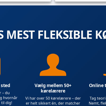
 MEST FLEKSIBLE K
 sted
Vælg mellem 50+
Online 
kørelærere
r – du
g hvornår
Vi har over 50 kørelærere – der
Tag teori
 til dig!
er helt sikkert én, der matcher
Nemt, flek