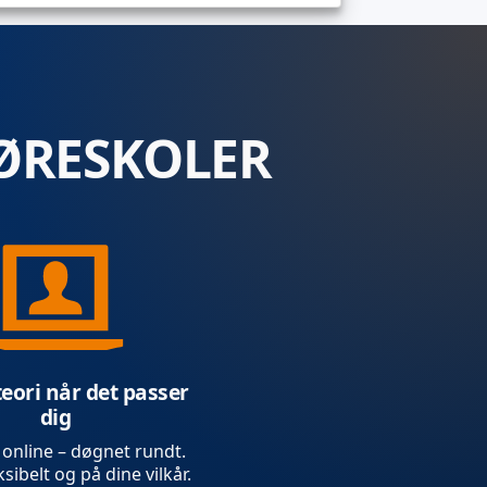
ØRESKOLER
teori når det passer
dig
 online – døgnet rundt.
sibelt og på dine vilkår.