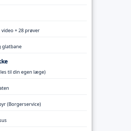
 video + 28 prøver
 glatbane
kke
es til din egen læge)
taten
r (Borgerservice)
sus