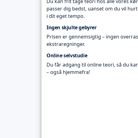
Du kan frit tage teori hos alle vores kø
passer dig bedst, uanset om du vil hurt
i dit eget tempo.
Ingen skjulte gebyrer
Prisen er gennemsigtig – ingen overras
ekstraregninger.
Online selvstudie
Du får adgang til online teori, så du ka
– også hjemmefra!