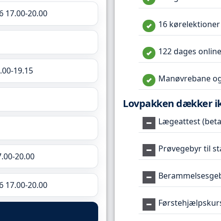
6 17.00-20.00
16 kørelektioner
122 dages online
.00-19.15
Manøvrebane og
Lovpakken dækker i
Lægeattest (betal
Prøvegebyr til s
7.00-20.00
Berammelsesgeby
6 17.00-20.00
Førstehjælpskur