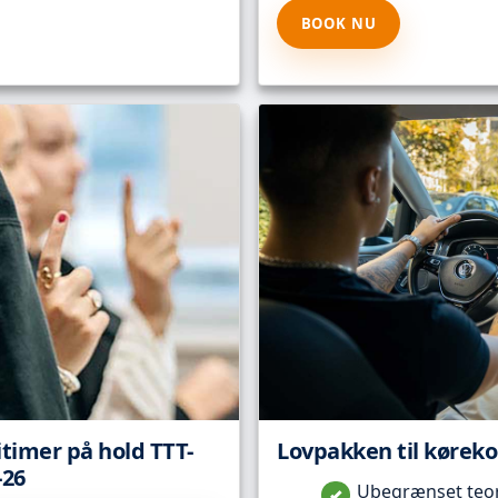
BOOK NU
itimer på hold TTT-
Lovpakken til kørekor
-26
Ubegrænset teori