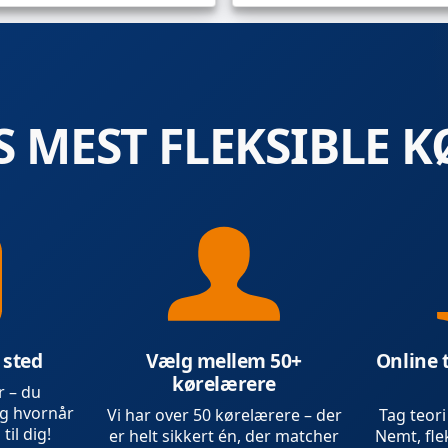
 MEST FLEKSIBLE K
 sted
Vælg mellem 50+
Online 
kørelærere
r – du
g hvornår
Vi har over 50 kørelærere – der
Tag teori
 til dig!
er helt sikkert én, der matcher
Nemt, flek