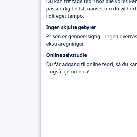
Du kan frit tage teori hos alle vores kø
passer dig bedst, uanset om du vil hurt
i dit eget tempo.
Ingen skjulte gebyrer
Prisen er gennemsigtig – ingen overras
ekstraregninger.
Online selvstudie
Du får adgang til online teori, så du ka
– også hjemmefra!