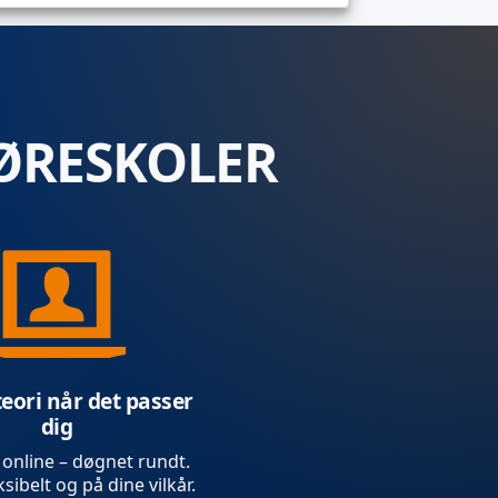
ØRESKOLER
teori når det passer
dig
 online – døgnet rundt.
sibelt og på dine vilkår.