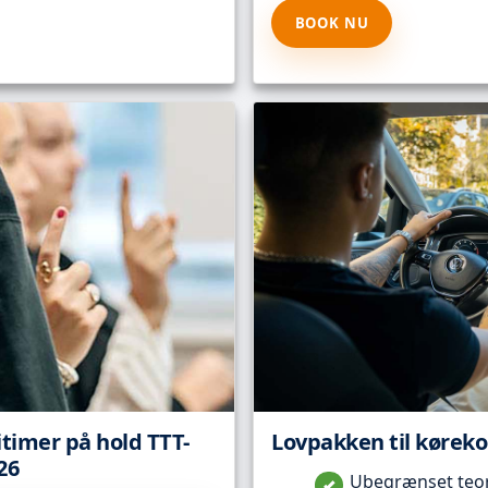
BOOK NU
itimer på hold TTT-
Lovpakken til kørekor
26
Ubegrænset teori