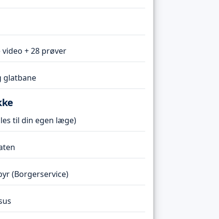
 video + 28 prøver
 glatbane
kke
es til din egen læge)
taten
r (Borgerservice)
sus