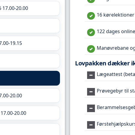
6 17.00-20.00
16 kørelektioner
122 dages online
7.00-19.15
Manøvrebane og
Lovpakken dækker i
Lægeattest (betal
Prøvegebyr til s
7.00-20.00
Berammelsesgeby
 17.00-20.00
Førstehjælpskur