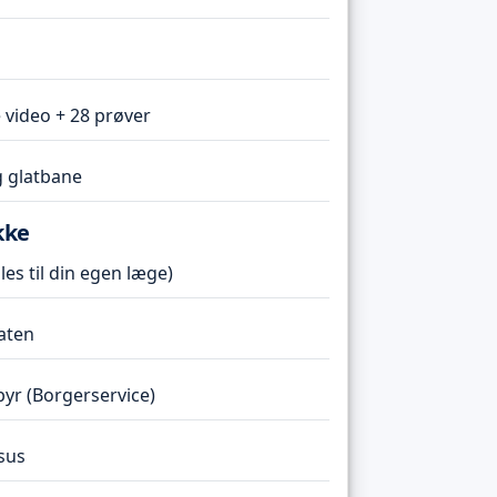
 video + 28 prøver
 glatbane
kke
es til din egen læge)
taten
r (Borgerservice)
sus