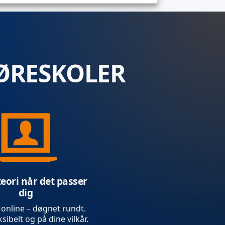
ØRESKOLER
teori når det passer
dig
 online – døgnet rundt.
sibelt og på dine vilkår.