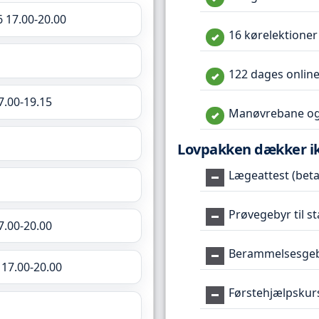
6 17.00-20.00
16 kørelektioner
122 dages online
7.00-19.15
Manøvrebane og
Lovpakken dækker i
Lægeattest (betal
Prøvegebyr til s
7.00-20.00
Berammelsesgeby
 17.00-20.00
Førstehjælpskur