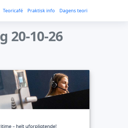
Teoricafé
Praktisk info
Dagens teori
ag 20-10-26
itime – helt uforpligtende!