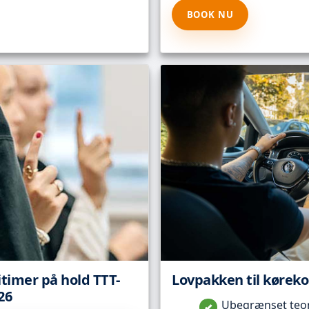
BOOK NU
itimer på hold TTT-
Lovpakken til kørekor
26
Ubegrænset teori