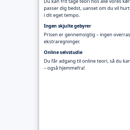
Du kan frit tage teori hos alle vores kø
passer dig bedst, uanset om du vil hurt
i dit eget tempo.
Ingen skjulte gebyrer
Prisen er gennemsigtig – ingen overras
ekstraregninger.
Online selvstudie
Du får adgang til online teori, så du ka
– også hjemmefra!