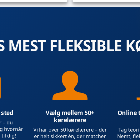
 MEST FLEKSIBLE K
 sted
Vælg mellem 50+
Online 
kørelærere
r – du
g hvornår
Vi har over 50 kørelærere – der
Tag teori
 til dig!
er helt sikkert én, der matcher
Nemt, flek