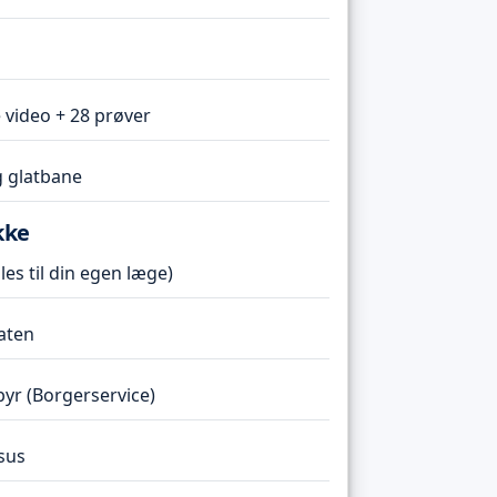
 video + 28 prøver
 glatbane
kke
es til din egen læge)
taten
r (Borgerservice)
sus