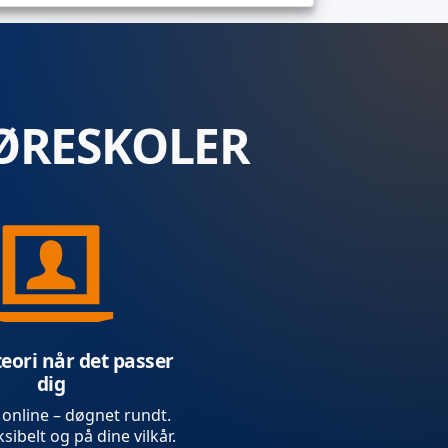
ØRESKOLER
teori når det passer
dig
 online – døgnet rundt.
sibelt og på dine vilkår.