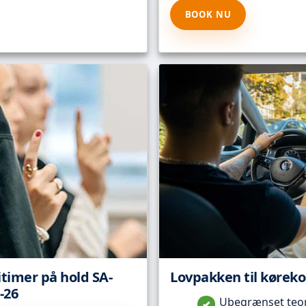
BOOK NU
itimer på hold SA-
Lovpakken til kørekor
-26
Ubegrænset teori