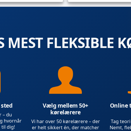
 MEST FLEKSIBLE K
 sted
Vælg mellem 50+
Online 
kørelærere
r – du
g hvornår
Vi har over 50 kørelærere – der
Tag teori
 til dig!
er helt sikkert én, der matcher
Nemt, flek