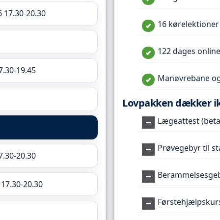
6 17.30-20.30
16 kørelektioner
122 dages online
7.30-19.45
Manøvrebane og
Lovpakken dækker i
Lægeattest (betal
Prøvegebyr til s
7.30-20.30
Berammelsesgeby
 17.30-20.30
Førstehjælpskur