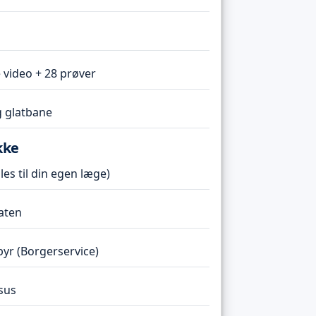
 video + 28 prøver
 glatbane
kke
es til din egen læge)
taten
r (Borgerservice)
sus