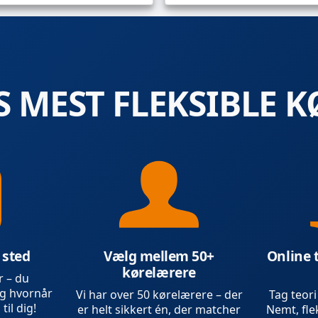
 MEST FLEKSIBLE K
 sted
Vælg mellem 50+
Online 
kørelærere
r – du
g hvornår
Vi har over 50 kørelærere – der
Tag teori
 til dig!
er helt sikkert én, der matcher
Nemt, flek