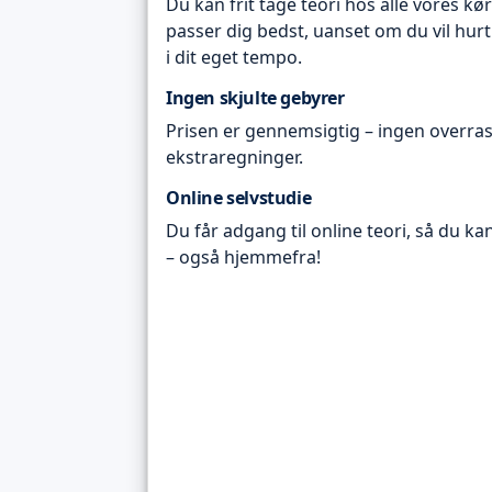
Du kan frit tage teori hos alle vores kø
passer dig bedst, uanset om du vil hurt
i dit eget tempo.
Ingen skjulte gebyrer
Prisen er gennemsigtig – ingen overras
ekstraregninger.
Online selvstudie
Du får adgang til online teori, så du ka
– også hjemmefra!