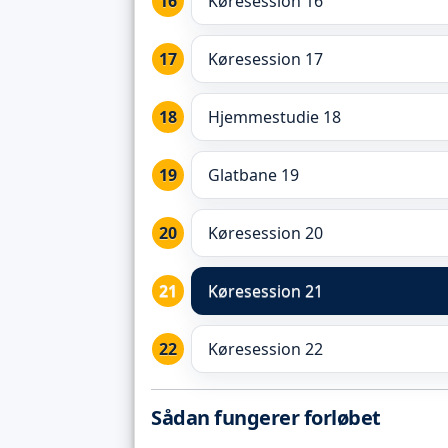
Køresession 16
Køresession 17
Hjemmestudie 18
Glatbane 19
Køresession 20
Køresession 21
Køresession 22
Sådan fungerer forløbet