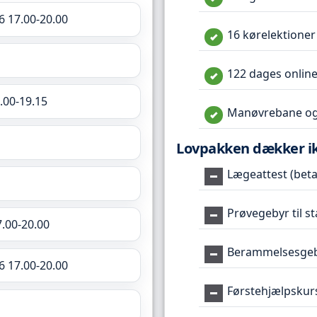
6 17.00-20.00
16 kørelektioner
122 dages online
.00-19.15
Manøvrebane og
Lovpakken dækker i
Lægeattest (betal
Prøvegebyr til s
7.00-20.00
Berammelsesgeby
6 17.00-20.00
Førstehjælpskur