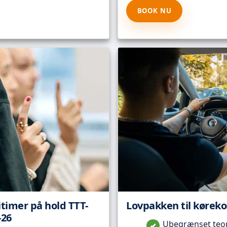
BOOK NU
itimer på hold TTT-
Lovpakken til kørekor
-26
Ubegrænset teori