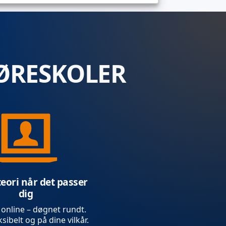
ØRESKOLER
teori når det passer
dig
 online – døgnet rundt.
sibelt og på dine vilkår.