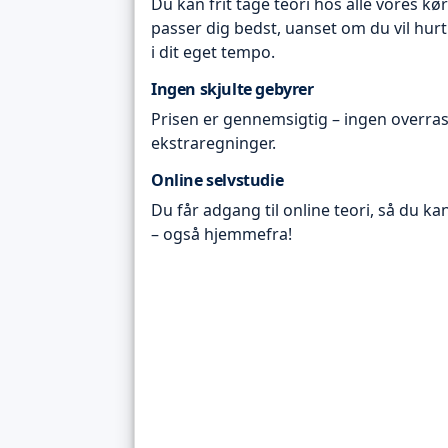
Du kan frit tage teori hos alle vores kø
passer dig bedst, uanset om du vil hurt
i dit eget tempo.
Ingen skjulte gebyrer
Prisen er gennemsigtig – ingen overras
ekstraregninger.
Online selvstudie
Du får adgang til online teori, så du ka
– også hjemmefra!