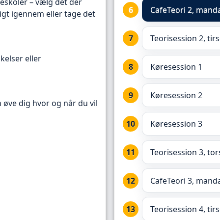
reskoler – vælg det der
CafeTeori 2,
mandag
igt igennem eller tage det
Teorisession 2, tir
kelser eller
Køresession 1
Køresession 2
n øve dig hvor og når du vil
Køresession 3
Teorisession 3, to
CafeTeori 3, manda
Teorisession 4, tir