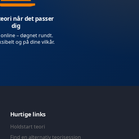
teori når det passer
dig
 online – døgnet rundt.
sibelt og på dine vilkår.
Hurtige links
Holdstart teori
Find en alternativ teorisession