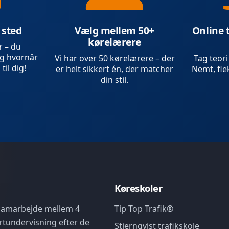
 sted
Vælg mellem 50+
Online 
kørelærere
r – du
g hvornår
Vi har over 50 kørelærere – der
Tag teori
 til dig!
er helt sikkert én, der matcher
Nemt, flek
din stil.
Køreskoler
 samarbejde mellem 4
Tip Top Trafik®
rtundervisning efter de
Stjernqvist trafikskole