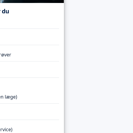
r du
røver
en læge)
rvice)