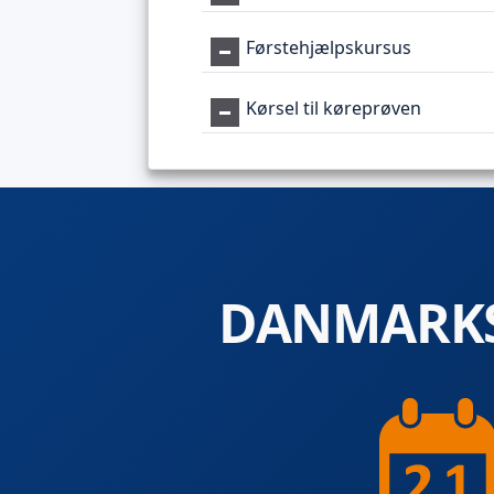
Førstehjælpskursus
Kørsel til køreprøven
DANMARKS