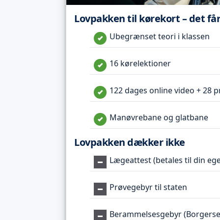
Lovpakken til kørekort – det få
Ubegrænset teori i klassen
16 kørelektioner
122 dages online video + 28 p
Manøvrebane og glatbane
Lovpakken dækker ikke
Lægeattest (betales til din eg
Prøvegebyr til staten
Berammelsesgebyr (Borgerse