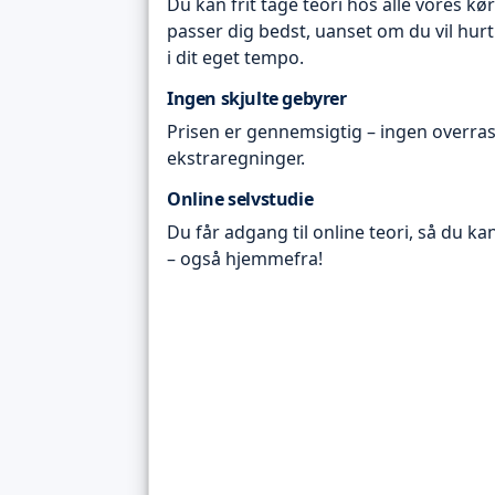
Du kan frit tage teori hos alle vores kø
passer dig bedst, uanset om du vil hurt
i dit eget tempo.
Ingen skjulte gebyrer
Prisen er gennemsigtig – ingen overras
ekstraregninger.
Online selvstudie
Du får adgang til online teori, så du ka
– også hjemmefra!