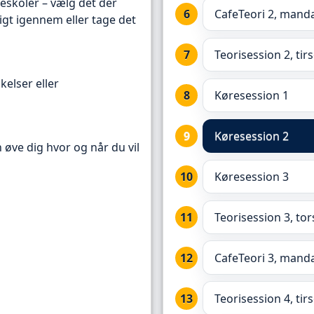
reskoler – vælg det der
CafeTeori 2, manda
igt igennem eller tage det
Teorisession 2, tir
kelser eller
Køresession 1
Køresession 2
n øve dig hvor og når du vil
Køresession 3
Teorisession 3, to
CafeTeori 3, manda
Teorisession 4, tir