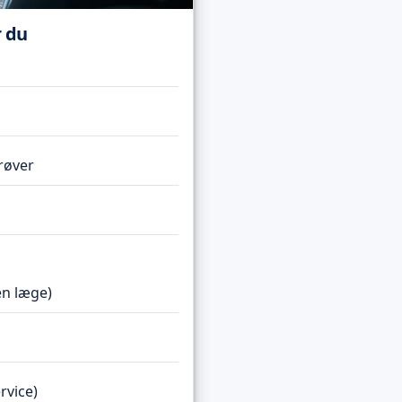
r du
røver
en læge)
rvice)