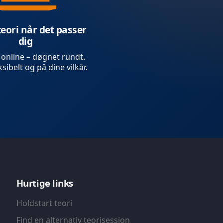
teori når det passer
dig
 online – døgnet rundt.
sibelt og på dine vilkår.
Hurtige links
Holdstart teori
Find en alternativ teorisession