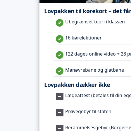
Lovpakken til kørekort – det få
Ubegrænset teori i klassen
16 kørelektioner
122 dages online video + 28 p
Manøvrebane og glatbane
Lovpakken dækker ikke
Lægeattest (betales til din eg
Prøvegebyr til staten
Berammelsesgebyr (Borgerse