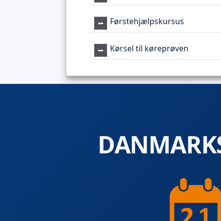
Førstehjælpskursus
Kørsel til køreprøven
DANMARKS