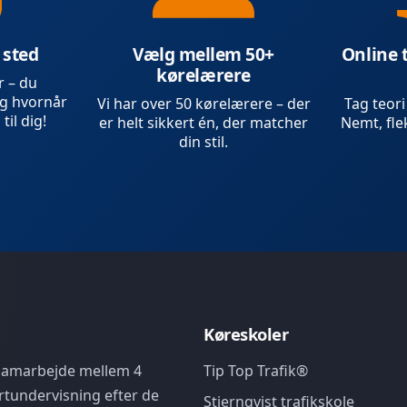
 sted
Vælg mellem 50+
Online 
kørelærere
r – du
g hvornår
Vi har over 50 kørelærere – der
Tag teori
 til dig!
er helt sikkert én, der matcher
Nemt, flek
din stil.
Køreskoler
 samarbejde mellem 4
Tip Top Trafik®
rtundervisning efter de
Stjernqvist trafikskole