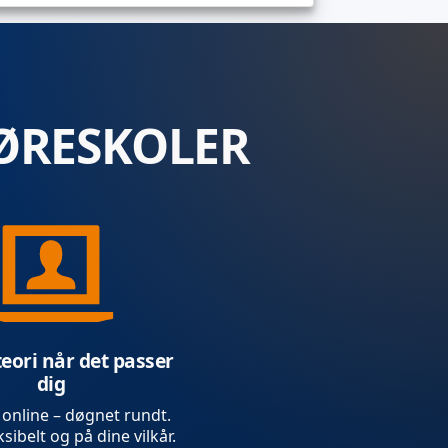
ØRESKOLER
teori når det passer
dig
 online – døgnet rundt.
sibelt og på dine vilkår.