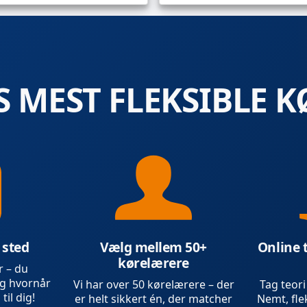
 MEST FLEKSIBLE K
 sted
Vælg mellem 50+
Online 
kørelærere
r – du
g hvornår
Vi har over 50 kørelærere – der
Tag teori
 til dig!
er helt sikkert én, der matcher
Nemt, flek