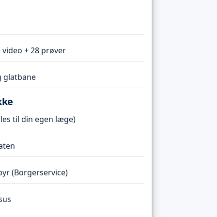
 video + 28 prøver
 glatbane
kke
es til din egen læge)
taten
r (Borgerservice)
sus