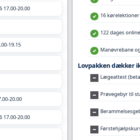
6 17.00-20.00
16 kørelektioner
122 dages online
.00-19.15
Manøvrebane og
Lovpakken dækker i
Lægeattest (betal
Prøvegebyr til s
7.00-20.00
Berammelsesgeby
6 17.00-20.00
Førstehjælpskur