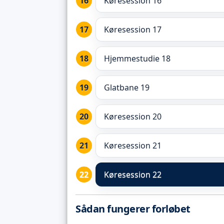
Køresession 16
Køresession 17
Hjemmestudie 18
Glatbane 19
Køresession 20
Køresession 21
Køresession 22
Sådan fungerer forløbet