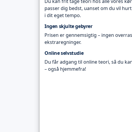
Du kan frit tage teori hos alle vores kø
passer dig bedst, uanset om du vil hurt
i dit eget tempo.
Ingen skjulte gebyrer
Prisen er gennemsigtig – ingen overras
ekstraregninger.
Online selvstudie
Du får adgang til online teori, så du ka
– også hjemmefra!