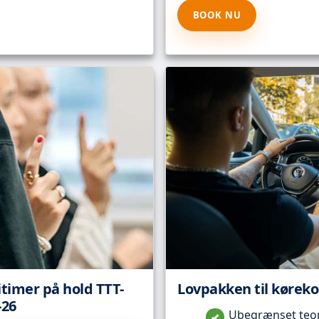
BOOK NU
itimer på hold TTT-
Lovpakken til kørekor
-26
Ubegrænset teori