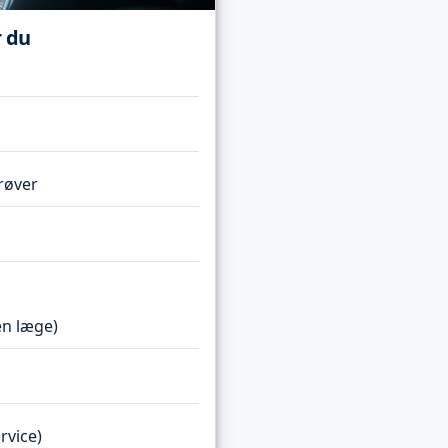
r du
røver
en læge)
rvice)