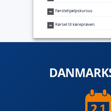
Førstehjælpskursus
Kørsel til køreprøven
DANMARKS