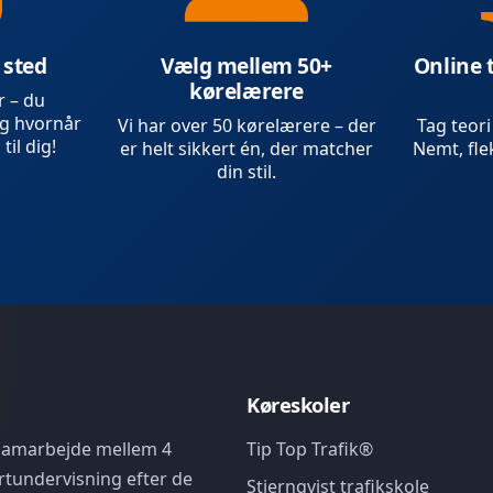
 sted
Vælg mellem 50+
Online 
kørelærere
r – du
g hvornår
Vi har over 50 kørelærere – der
Tag teori
 til dig!
er helt sikkert én, der matcher
Nemt, flek
din stil.
Køreskoler
 samarbejde mellem 4
Tip Top Trafik®
rtundervisning efter de
Stjernqvist trafikskole