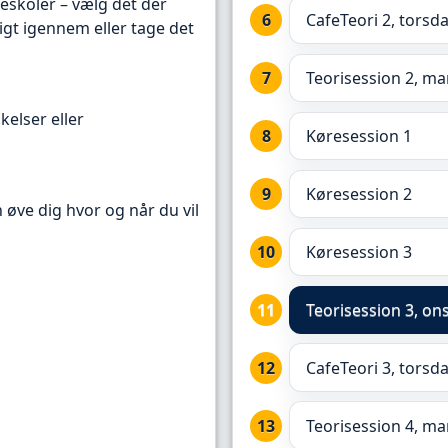
reskoler – vælg det der
CafeTeori 2, torsd
igt igennem eller tage det
Teorisession 2, ma
kelser eller
Køresession 1
Køresession 2
n øve dig hvor og når du vil
Køresession 3
Teorisession 3,
ons
CafeTeori 3, torsd
Teorisession 4, ma