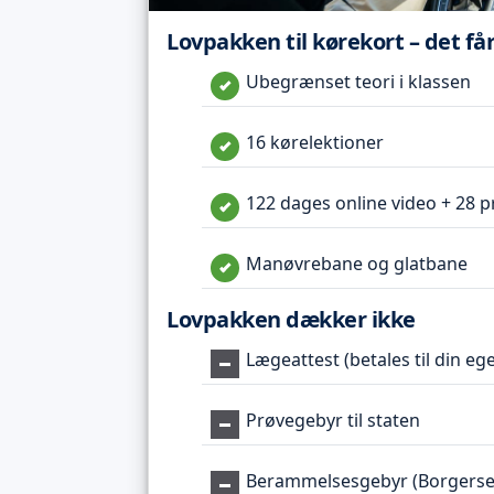
Lovpakken til kørekort – det få
Ubegrænset teori i klassen
16 kørelektioner
122 dages online video + 28 p
Manøvrebane og glatbane
Lovpakken dækker ikke
Lægeattest (betales til din eg
Prøvegebyr til staten
Berammelsesgebyr (Borgerse