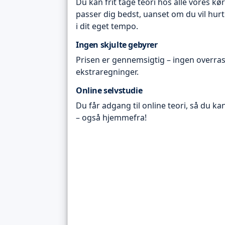
Du kan frit tage teori hos alle vores kø
passer dig bedst, uanset om du vil hurt
i dit eget tempo.
Ingen skjulte gebyrer
Prisen er gennemsigtig – ingen overras
ekstraregninger.
Online selvstudie
Du får adgang til online teori, så du ka
– også hjemmefra!