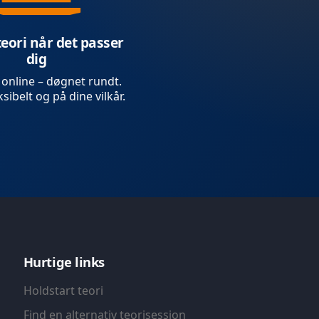
teori når det passer
dig
 online – døgnet rundt.
sibelt og på dine vilkår.
Hurtige links
Holdstart teori
Find en alternativ teorisession