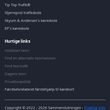
Tip Top Trafik®
Stjernqvist trafikskole
Skyum & Andersen´s køreskole
EP´s køreskole
Hurtige links
Holdstart teori
Find en alternativ teorisession
Find teoricafé
Dagens teori
Privatlivspolitik
Færdselsrelateret førstehjælp til kørekort
Copyright © 2022 - 2026
Sammenslutningen
-
Praktisk info