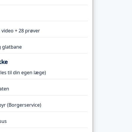
 video + 28 prøver
 glatbane
kke
es til din egen læge)
taten
r (Borgerservice)
sus