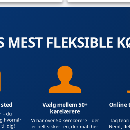
 MEST FLEKSIBLE K
 sted
Vælg mellem 50+
Online 
kørelærere
r – du
g hvornår
Vi har over 50 kørelærere – der
Tag teori
 til dig!
er helt sikkert én, der matcher
Nemt, flek