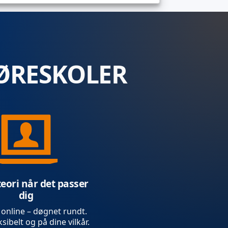
ØRESKOLER
teori når det passer
dig
 online – døgnet rundt.
sibelt og på dine vilkår.