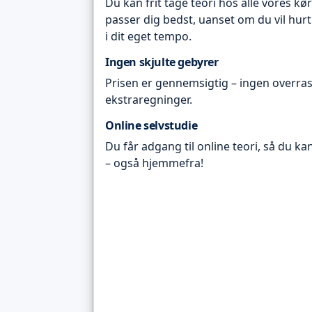
Du kan frit tage teori hos alle vores kø
passer dig bedst, uanset om du vil hurt
i dit eget tempo.
Ingen skjulte gebyrer
Prisen er gennemsigtig – ingen overras
ekstraregninger.
Online selvstudie
Du får adgang til online teori, så du ka
– også hjemmefra!