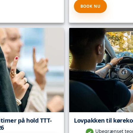
BOOK NU
itimer på hold TTT-
Lovpakken til kørekor
26
Ubegrænset teori