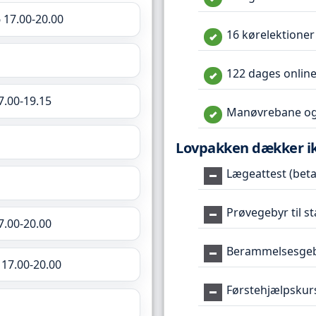
 17.00-20.00
16 kørelektioner
122 dages online
7.00-19.15
Manøvrebane og
Lovpakken dækker i
Lægeattest (betal
Prøvegebyr til s
7.00-20.00
Berammelsesgeby
 17.00-20.00
Førstehjælpskur