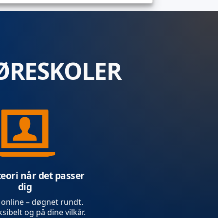
ØRESKOLER
teori når det passer
dig
 online – døgnet rundt.
sibelt og på dine vilkår.