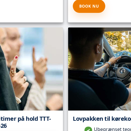
BOOK NU
itimer på hold TTT-
Lovpakken til kørekor
-26
Ubegrænset teori