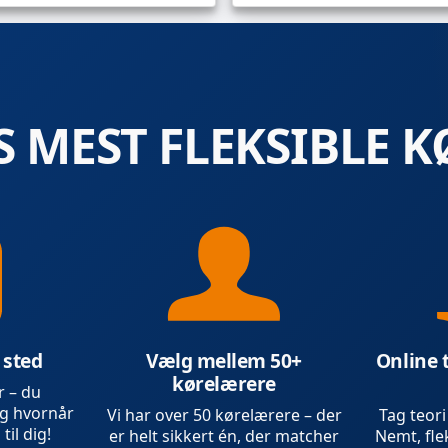
 MEST FLEKSIBLE K
 sted
Vælg mellem 50+
Online 
kørelærere
r – du
g hvornår
Vi har over 50 kørelærere – der
Tag teori
 til dig!
er helt sikkert én, der matcher
Nemt, flek