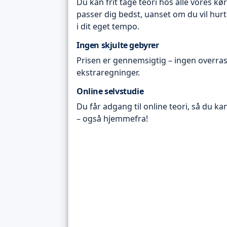
Du kan frit tage teori hos alle vores kø
passer dig bedst, uanset om du vil hurt
i dit eget tempo.
Ingen skjulte gebyrer
Prisen er gennemsigtig – ingen overras
ekstraregninger.
Online selvstudie
Du får adgang til online teori, så du ka
– også hjemmefra!