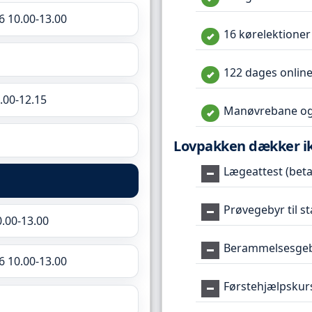
6 10.00-13.00
16 kørelektioner
122 dages online
.00-12.15
Manøvrebane og
Lovpakken dækker i
Lægeattest (betal
Prøvegebyr til s
0.00-13.00
Berammelsesgeby
6 10.00-13.00
Førstehjælpskur