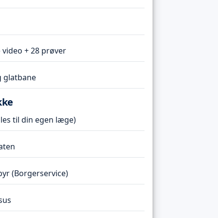
 video + 28 prøver
 glatbane
kke
es til din egen læge)
taten
r (Borgerservice)
sus