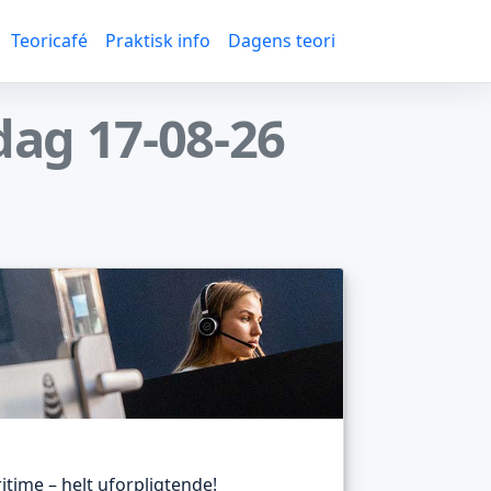
Teoricafé
Praktisk info
Dagens teori
ag 17-08-26
itime – helt uforpligtende!