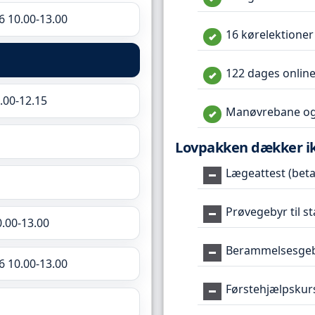
6 10.00-13.00
16 kørelektioner
122 dages online
.00-12.15
Manøvrebane og
Lovpakken dækker i
Lægeattest (betal
Prøvegebyr til s
0.00-13.00
Berammelsesgeby
6 10.00-13.00
Førstehjælpskur