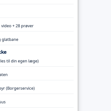
 video + 28 prøver
 glatbane
kke
es til din egen læge)
taten
r (Borgerservice)
sus