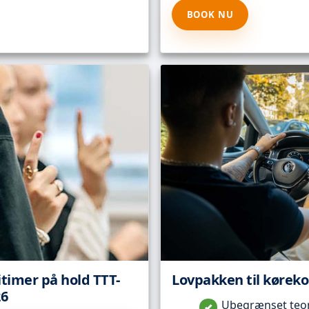
BOOK NU
itimer på hold TTT-
Lovpakken til kørekor
26
Ubegrænset teori