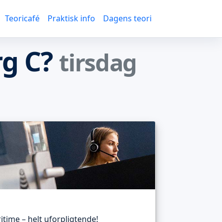
Teoricafé
Praktisk info
Dagens teori
rg C?
tirsdag
itime – helt uforpligtende!