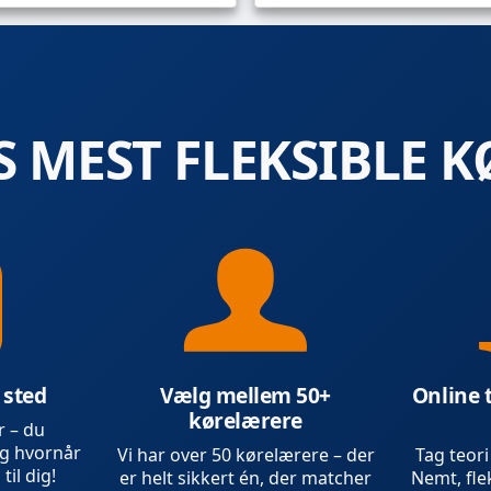
 MEST FLEKSIBLE K
 sted
Vælg mellem 50+
Online 
kørelærere
r – du
g hvornår
Vi har over 50 kørelærere – der
Tag teori
 til dig!
er helt sikkert én, der matcher
Nemt, flek