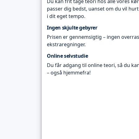
Du kan frit tage teori hos alle vores kø
passer dig bedst, uanset om du vil hurt
i dit eget tempo.
Ingen skjulte gebyrer
Prisen er gennemsigtig – ingen overras
ekstraregninger.
Online selvstudie
Du får adgang til online teori, så du ka
– også hjemmefra!