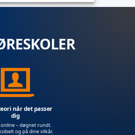
ØRESKOLER
teori når det passer
dig
 online – døgnet rundt.
sibelt og på dine vilkår.